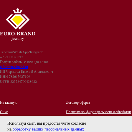
Телефон/WhatsApp/Telegram:
+7 921 9081213
График работы: с 10:00 до 18:00
info@euro-brand.ru
ИП Черногал Евгений Анатольевич
ИНН 782615627199
ОГРН 325784700438622
На главную
Договор оферта
О нас
Политика конфиденциальности и обработки
персональных данных
Контакты
Используя сайт, вы предоставляете согласие
на
обработку ваших персональных данных
Отзывы