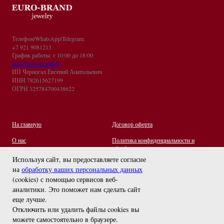
Телефон/WhatsApp/Telegram:
+7 921 9081213
График работы: с 10:00 до 18:00
info@euro-brand.ru
ИП Черногал Евгений Анатольевич
ИНН 782615627199
ОГРН 325784700438622
На главную
Договор оферта
О нас
Политика конфиденциальности и
обработки персональных данных
Контакты
Используя сайт, вы предоставляете согласие
на
обработку ваших персональных данных
Отзывы
(cookies) с помощью сервисов веб-
Оплата и Доставка
задайте вопрос
аналитики. Это поможет нам сделать сайт
Правила ухода за украшениями
еще лучше.
Отключить или удалить файлы cookies вы
можете самостоятельно в браузере
.