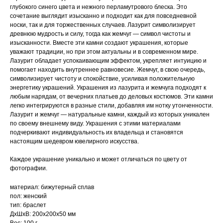
глубокого синего цвета и нежного перламутрового блеска. Это
сочетание выглядит изысканно и подходит как для повседневной
носки, так и для торжественных случаев. Лазурит символизирует
древнюю мудрость и силу, тогда как жемчуг — символ чистоты и
изысканности. Вместе эти камни создают украшения, которые
уважают традиции, но при этом актуальны и в современном мире.
Лазурит обладает успокаивающим эффектом, укрепляет интуицию и
помогает находить внутреннее равновесие. Жемчуг, в свою очередь,
символизирует чистоту и спокойствие, усиливая положительную
энергетику украшений. Украшения из лазурита и жемчуга подходят к
любым нарядам, от вечерних платьев до деловых костюмов. Эти камни
легко интегрируются в разные стили, добавляя им нотку утонченности.
Лазурит и жемчуг — натуральные камни, каждый из которых уникален
по своему внешнему виду. Украшения с этими материалами
подчеркивают индивидуальность их владельца и становятся
настоящим шедевром ювелирного искусства.
Каждое украшение уникально и может отличаться по цвету от
фотографии.
материал: бижутерный сплав
пол: женский
тип: браслет
ДxШxВ: 200x200x50 мм
Вес: 100 г