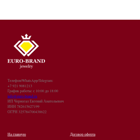
Телефон/WhatsApp/Telegram:
+7 921 9081213
График работы: с 10:00 до 18:00
info@euro-brand.ru
ИП Черногал Евгений Анатольевич
ИНН 782615627199
ОГРН 325784700438622
На главную
Договор оферта