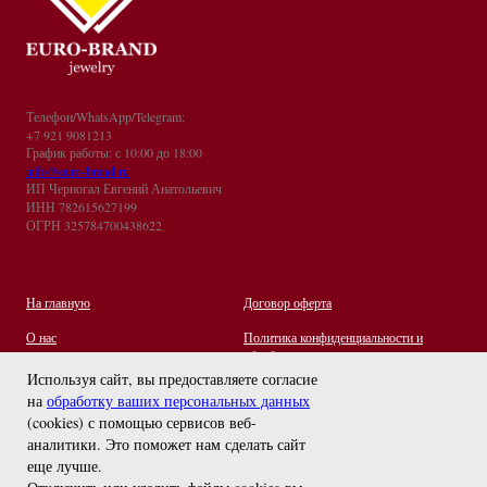
Телефон/WhatsApp/Telegram:
+7 921 9081213
График работы: с 10:00 до 18:00
info@euro-brand.ru
ИП Черногал Евгений Анатольевич
ИНН 782615627199
ОГРН 325784700438622
На главную
Договор оферта
О нас
Политика конфиденциальности и
обработки персональных данных
Контакты
Используя сайт, вы предоставляете согласие
на
обработку ваших персональных данных
Отзывы
(cookies) с помощью сервисов веб-
Оплата и Доставка
задайте вопрос
аналитики. Это поможет нам сделать сайт
Правила ухода за украшениями
еще лучше.