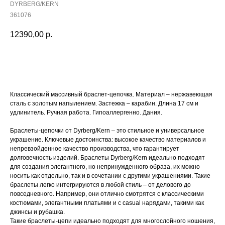
DYRBERG/KERN
361076
12390,00
р.
Купить
Классический массивный браслет-цепочка. Материал – нержавеющая
сталь с золотым напылением. Застежка – карабин. Длина 17 см и
удлинитель. Ручная работа. Гипоаллергенно. Дания.
Браслеты-цепочки от Dyrberg/Kern – это стильное и универсальное
украшение. Ключевые достоинства: высокое качество материалов и
непревзойденное качество производства, что гарантирует
долговечность изделий. Браслеты Dyrberg/Kern идеально подходят
для создания элегантного, но непринужденного образа, их можно
носить как отдельно, так и в сочетании с другими украшениями. Такие
браслеты легко интегрируются в любой стиль – от делового до
повседневного. Например, они отлично смотрятся с классическими
костюмами, элегантными платьями и с casual нарядами, такими как
джинсы и рубашка.
Такие браслеты-цепи идеально подходят для многослойного ношения,