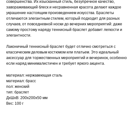
совершенства. Их изысканный стиль, безупречное качество,
завораживающий блеск и несравненная красота делают каждое
украшение настоящим произведением искусства. Браслеты
отличаются элегантным стилем, который подходит для разных
случаев, от повседневной носки до вечерних мероприятий: даже
самому простому наряду теннисный браслет добавит легкости и
элегантности.
Лаконичный теннисный браслет будет отлично смотреться с
классическим деловым костюмом или платьем. Это идеальный
аксессуар для торжественных мероприятий и вечеринок, особенно
если наряд минималистичен и требует яркого акцента.
материал: нержавеющая сталь
материал: брасс
пол: женский
тип: браслет
ДxШxВ: 200x200x50 мм
Вес: 100 г