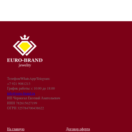
Телефон/WhatsApp/Telegram:
+7 921 9081213
График работы: с 10:00 до 18:00
info@euro-brand.ru
ИП Черногал Евгений Анатольевич
ИНН 782615627199
ОГРН 325784700438622
На главную
Договор оферта