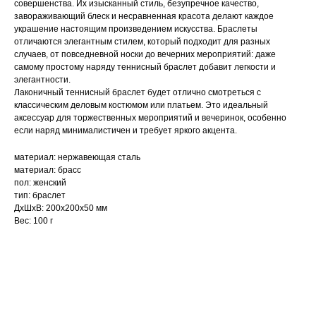
совершенства. Их изысканный стиль, безупречное качество,
завораживающий блеск и несравненная красота делают каждое
украшение настоящим произведением искусства. Браслеты
отличаются элегантным стилем, который подходит для разных
случаев, от повседневной носки до вечерних мероприятий: даже
самому простому наряду теннисный браслет добавит легкости и
элегантности.
Лаконичный теннисный браслет будет отлично смотреться с
классическим деловым костюмом или платьем. Это идеальный
аксессуар для торжественных мероприятий и вечеринок, особенно
если наряд минималистичен и требует яркого акцента.
материал: нержавеющая сталь
материал: брасс
пол: женский
тип: браслет
ДxШxВ: 200x200x50 мм
Вес: 100 г