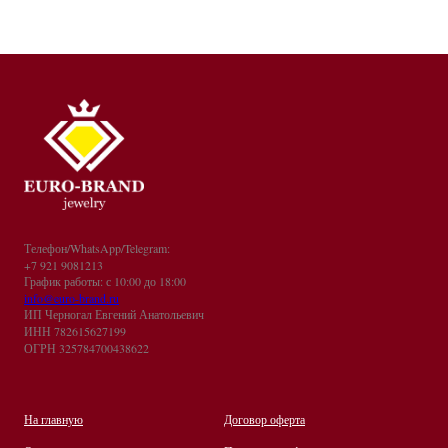
Телефон/WhatsApp/Telegram:
+7 921 9081213
График работы: с 10:00 до 18:00
info@euro-brand.ru
ИП Черногал Евгений Анатольевич
ИНН 782615627199
ОГРН 325784700438622
На главную
Договор оферта