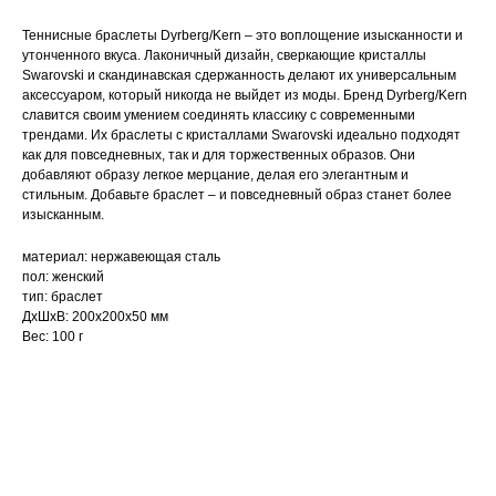
Теннисные браслеты Dyrberg/Kern – это воплощение изысканности и
утонченного вкуса. Лаконичный дизайн, сверкающие кристаллы
Swarovski и скандинавская сдержанность делают их универсальным
аксессуаром, который никогда не выйдет из моды. Бренд Dyrberg/Kern
славится своим умением соединять классику с современными
трендами. Их браслеты с кристаллами Swarovski идеально подходят
как для повседневных, так и для торжественных образов. Они
добавляют образу легкое мерцание, делая его элегантным и
стильным. Добавьте браслет – и повседневный образ станет более
изысканным.
материал: нержавеющая сталь
пол: женский
тип: браслет
ДxШxВ: 200x200x50 мм
Вес: 100 г