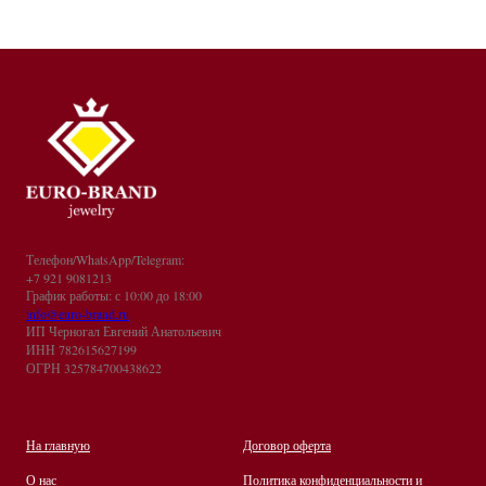
Телефон/WhatsApp/Telegram:
+7 921 9081213
График работы: с 10:00 до 18:00
info@euro-brand.ru
ИП Черногал Евгений Анатольевич
ИНН 782615627199
ОГРН 325784700438622
На главную
Договор оферта
О нас
Политика конфиденциальности и