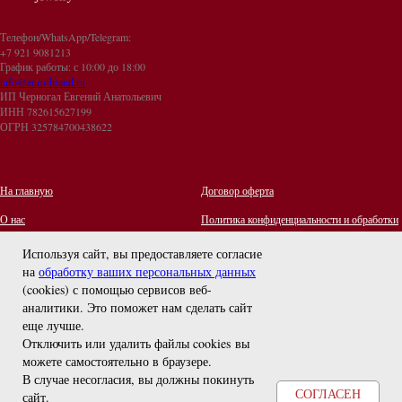
Телефон/WhatsApp/Telegram:
+7 921 9081213
График работы: с 10:00 до 18:00
info@euro-brand.ru
ИП Черногал Евгений Анатольевич
ИНН 782615627199
ОГРН 325784700438622
На главную
Договор оферта
О нас
Политика конфиденциальности и обработки
персональных данных
Контакты
Используя сайт, вы предоставляете согласие
на
обработку ваших персональных данных
Отзывы
(cookies) с помощью сервисов веб-
Оплата и Доставка
задайте вопрос
аналитики. Это поможет нам сделать сайт
Правила ухода за украшениями
еще лучше.
Отключить или удалить файлы cookies вы
можете самостоятельно в браузере
.
В случае несогласия, вы должны покинуть
СОГЛАСЕН
сайт.