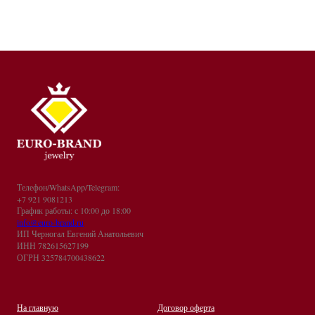
Телефон/WhatsApp/Telegram:
+7 921 9081213
График работы: с 10:00 до 18:00
info@euro-brand.ru
ИП Черногал Евгений Анатольевич
ИНН 782615627199
ОГРН 325784700438622
На главную
Договор оферта