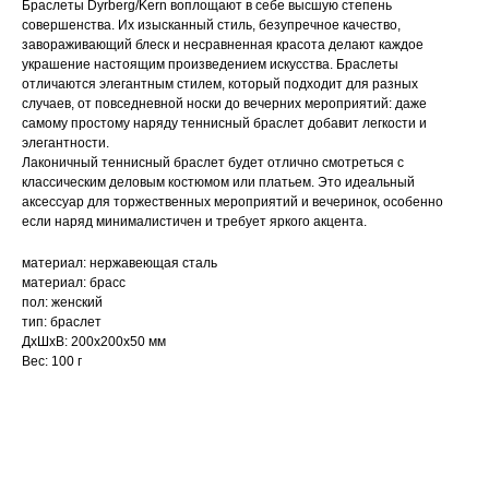
Браслеты Dyrberg/Kern воплощают в себе высшую степень
совершенства. Их изысканный стиль, безупречное качество,
завораживающий блеск и несравненная красота делают каждое
украшение настоящим произведением искусства. Браслеты
отличаются элегантным стилем, который подходит для разных
случаев, от повседневной носки до вечерних мероприятий: даже
самому простому наряду теннисный браслет добавит легкости и
элегантности.
Лаконичный теннисный браслет будет отлично смотреться с
классическим деловым костюмом или платьем. Это идеальный
аксессуар для торжественных мероприятий и вечеринок, особенно
если наряд минималистичен и требует яркого акцента.
материал: нержавеющая сталь
материал: брасс
пол: женский
тип: браслет
ДxШxВ: 200x200x50 мм
Вес: 100 г