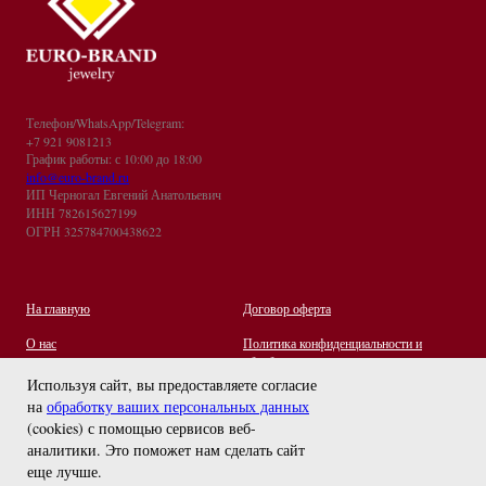
Телефон/WhatsApp/Telegram:
+7 921 9081213
График работы: с 10:00 до 18:00
info@euro-brand.ru
ИП Черногал Евгений Анатольевич
ИНН 782615627199
ОГРН 325784700438622
На главную
Договор оферта
О нас
Политика конфиденциальности и
обработки персональных данных
Контакты
Используя сайт, вы предоставляете согласие
на
обработку ваших персональных данных
Отзывы
(cookies) с помощью сервисов веб-
Оплата и Доставка
задайте вопрос
аналитики. Это поможет нам сделать сайт
Правила ухода за украшениями
еще лучше.