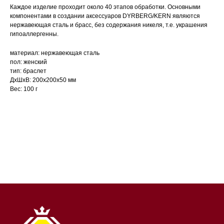
Каждое изделие проходит около 40 этапов обработки. Основными
компонентами в создании аксессуаров DYRBERG/KERN являются
нержавеющая сталь и брасс, без содержания никеля, т.е. украшения
гипоаллергенны.
материал: нержавеющая сталь
пол: женский
тип: браслет
ДxШxВ: 200x200x50 мм
Вес: 100 г