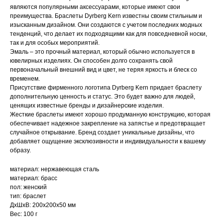
являются популярными аксессуарами, которые имеют свои
преимущества. Браслеты Dyrberg Kern известны своим стильным и
изысканным дизайном. Они создаются с учетом последних модных
тенденций, что делает их подходящими как для повседневной носки,
так и для особых мероприятий.
Эмаль – это прочный материал, который обычно используется в
ювелирных изделиях. Он способен долго сохранять свой
первоначальный внешний вид и цвет, не теряя яркость и блеск со
временем.
Присутствие фирменного логотипа Dyrberg Kern придает браслету
дополнительную ценность и статус. Это будет важно для людей,
ценящих известные бренды и дизайнерские изделия.
Жесткие браслеты имеют хорошо продуманную конструкцию, которая
обеспечивает надежное закрепление на запястье и предотвращает
случайное открывание. Бренд создает уникальные дизайны, что
добавляет ощущение эксклюзивности и индивидуальности к вашему
образу.
материал: нержавеющая сталь
материал: брасс
пол: женский
тип: браслет
ДxШxВ: 200x200x50 мм
Вес: 100 г