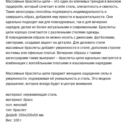
Массивные браслеты-цепи – это один из ключевых трендов в женском
гардеробе, который сочетает в себе стиль, элегантность и смелость.
Такие аксессуары способны подчеркнуть индивидуальность и
завершить образ, добавляя ему яркости и выразительности. Они
идеально подходят как для повседневных, так и для вечерних
нарядов, делая их более актуальными и современными. Браслеты-
цепи хорошо сочетаются с различными стилями одежды.
В повседневном образе их можно носить с джинсами, футболками,
свитерами, создавая акцент на деталях. Для делового стиля
массивные браслеты добавят уверенности и стиля, дополнив строгие
костюмы или офисные платья. Вечерние образы с такими
аксессуарами также выиграют – браслеты-цепи идеально смотрятся в
комбинации с коктейльными платьями и изысканными нарядами.
Массивные браслеты-цепи придают женщине ощущение силы и
уверенности, подчеркивая её уникальность и стиль. Это модное
украшение, которое всегда будет в центре внимания.
материал: нержавеющая сталь
материал: брасс
пол: женский
тип: браслет
ДxШxВ: 200x200x50 мм
Вес: 100 г